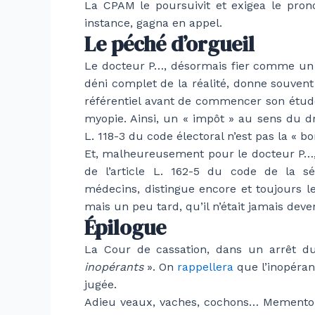
La CPAM le poursuivit et exigea le pron
instance, gagna en appel.
Le péché d’orgueil
Le docteur P…, désormais fier comme un bœ
déni complet de la réalité, donne souven
référentiel avant de commencer son étude,
myopie. Ainsi, un « impôt » au sens du dr
L. 118-3 du code électoral n’est pas la « bon
Et, malheureusement pour le docteur P…, l
de l’article L. 162-5 du code de la sé
médecins, distingue encore et toujours les
mais un peu tard, qu’il n’était jamais deve
Épilogue
La Cour de cassation, dans un arrêt du
inopérants
». On
rappellera
que l’inopéran
jugée.
Adieu veaux, vaches, cochons…
Memento 