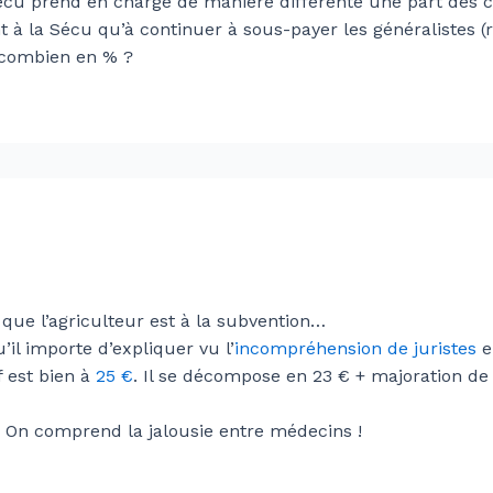
écu prend en charge de manière différente une part des co
ant à la Sécu qu’à continuer à sous-payer les généralistes 
 combien en % ?
que l’agriculteur est à la subvention…
’il importe d’expliquer vu l’
incompréhension de juristes
e
f est bien à
25 €
. Il se décompose en 23 € + majoration d
%. On comprend la jalousie entre médecins !