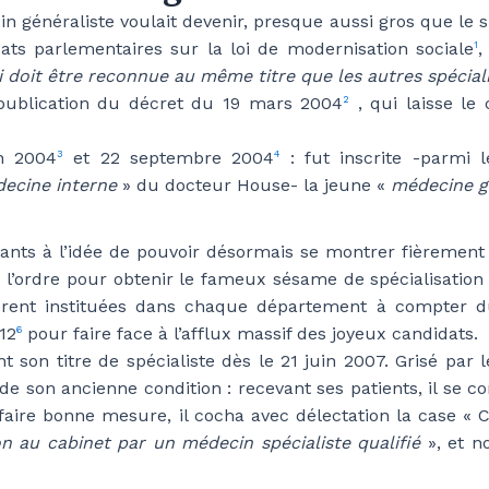
généraliste voulait devenir, presque aussi gros que le spé
ts parlementaires sur la loi de modernisation sociale
,
1
i doit être reconnue au même titre que les autres spécial
a publication du décret du 19 mars 2004
, qui laisse le
2
in 2004
et 22 septembre 2004
: fut inscrite -parmi l
3
4
ecine interne
» du docteur House- la jeune «
médecine g
nts à l’idée de pouvoir désormais se montrer fièrement a
e l’ordre pour obtenir le fameux sésame de spécialisatio
urent instituées dans chaque département à compter d
12
pour faire face à l’afflux massif des joyeux candidats.
6
 son titre de spécialiste dès le 21 juin 2007. Grisé par
t de son ancienne condition : recevant ses patients, il se 
 faire bonne mesure, il cocha avec délectation la case «
n au cabinet par un médecin spécialiste qualifié
», et n