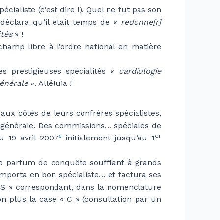
cialiste (c’est dire !). Quel ne fut pas son
 déclara qu’il était temps de «
redonne[r]
ités
» !
 champ libre à l’ordre national en matière
es prestigieuses spécialités «
cardiologie
énérale
». Alléluia !
ux côtés de leurs confrères spécialistes,
n générale. Des commissions… spéciales de
er
u 19 avril 2007
initialement jusqu’au 1
5
 le parfum de conquête soufflant à grands
comporta en bon spécialiste… et factura ses
 CS » correspondant, dans la nomenclature
on plus la case « C » (consultation par un