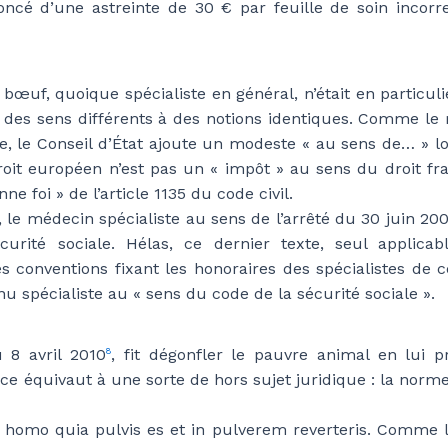
oncé d’une astreinte de 30 € par feuille de soin incor
uf, quoique spécialiste en général, n’était en particulier
t des sens différents à des notions identiques. Comme l
 le Conseil d’État ajoute un modeste « au sens de… » lor
oit européen n’est pas un « impôt » au sens du droit franç
ne foi » de l’article 1135 du code civil.
e médecin spécialiste au sens de l’arrêté du 30 juin 200
curité sociale. Hélas, ce dernier texte, seul appli
 conventions fixant les honoraires des spécialistes de ce
nu spécialiste au « sens du code de la sécurité sociale ».
 8 avril 2010
, fit dégonfler le pauvre animal en lui
8
ce équivaut à une sorte de hors sujet juridique : la norm
homo quia pulvis es et in pulverem reverteris.
Comme l’