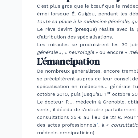
C’est plus gros que le bœuf que le médecin 
émoi lorsque É. Guigou, pendant les déba
toute sa place à la médecine générale, qu
Le rêve devint (presque) réalité avec l
d’attribution des spécialisations.
Les miracles se produisirent les 30 ju
générale
», «
neurologie
» ou encore «
méd
L’émancipation
De nombreux généralistes, encore trembla
se précipitèrent auprès de leur conseil d
spécialisation en médecine… générale f
er
octobre 2010, puis jusqu’au 1
octobre 20
Le docteur P…, médecin à Grenoble, obtint
vents, il décida de s’extraire parfaitemen
consultations 25 € au lieu de 22 €. Pour
des actes professionnels
, à «
consultatio
7
médecin-omnipraticien).