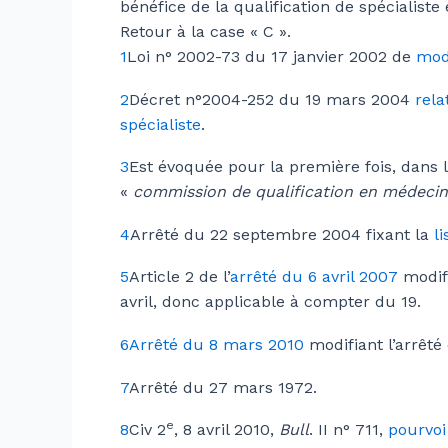
bénéfice de la qualification de spécialist
Retour à la case « C ».
1
Loi n° 2002-73 du 17 janvier 2002 de
mod
2
Décret n°2004-252 du 19 mars 2004
rela
spécialiste
.
3
Est évoquée pour la première fois, dans l
«
commission de qualification en médecin
4
Arrêté du 22 septembre 2004 fixant la
l
5
Article 2 de l’
arrêté du 6 avril 2007
modifi
avril, donc applicable à compter du 19.
6
Arrêté du 8 mars 2010
modifiant l’arrêté
7
Arrêté du 27 mars 1972.
e
8
Civ 2
, 8 avril 2010,
Bull
. II n° 711,
pourvoi