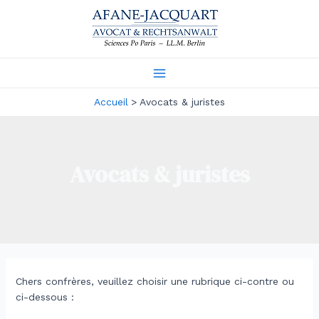
Aller
au
contenu
Main
Accueil
Avocats & juristes
Menu
Avocats & juristes
Chers confrères, veuillez choisir une rubrique ci-contre ou
ci-dessous :