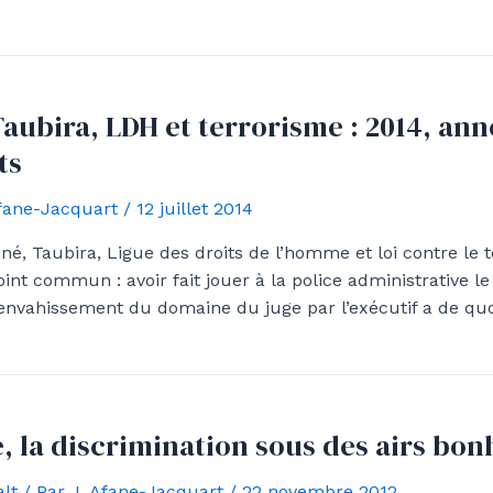
aubira, LDH et terrorisme : 2014, ann
ts
Afane-Jacquart
/
12 juillet 2014
né, Taubira, Ligue des droits de l’homme et loi contre le 
int commun : avoir fait jouer à la police administrative le
envahissement du domaine du juge par l’exécutif a de quoi
, la discrimination sous des airs b
lt
/ Par
J. Afane-Jacquart
/
22 novembre 2012