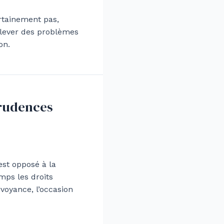
rtainement pas,
ulever des problèmes
on.
prudences
est opposé à la
mps les droits
voyance, l’occasion