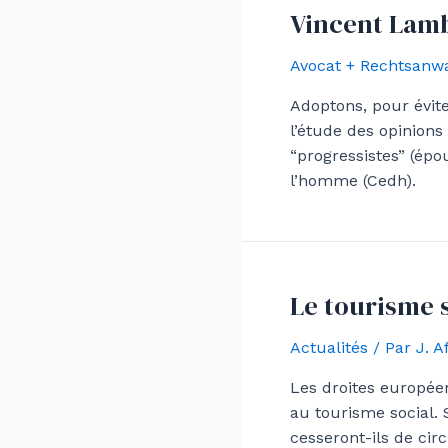
Vincent Lambe
Avocat + Rechtsanwa
Adoptons, pour éviter
l’étude des opinions
“progressistes” (ép
l’homme (Cedh).
Le tourisme s
Actualités
/ Par
J. 
Les droites européen
au tourisme social.
cesseront-ils de cir