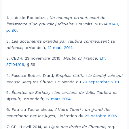
1.
Isabelle Boucobza,
Un concept erroné, celui de
l’existence d’un pouvoir judiciaire
, Pouvoirs, 2012/4
n.143,
p. 80
.
2.
Les documents brandis par Taubira contredisent sa
défense
, leMonde.fr,
12 mars 2014
.
3.
CEDH, 23 novembre 2010,
Moulin c/ France
,
aff.
37104/06
, § 59.
4.
Pascale Robert-Diard,
Emplois fictifs : la (seule) voix qui
accuse Jacques Chirac
, Le Monde du
20 septembre 2011
.
5.
Écoutes de Sarkozy : les versions de Valls, Taubira et
Ayrault
, leMonde.fr,
12 mars 2014
.
6.
Patricia Tourancheau,
Affaire Tiberi : un grand flic
sanctionné par les juges
, Libération du
22 octobre 1996
.
7.
CE, 11 avril 2014,
la Ligue des droits de l’homme
, req.