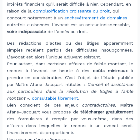
intérêts financiers qu’il serait difficile à nier. Cependant, en
raison de la
complexification croissante du droit
, qui
concourt notamment à un
enchevêtrement de domaines
autrefois cloisonnés, l’avocat est un acteur indispensable,
voire
indépassable
de l’accès au droit.
Des rédactions d’actes ou des litiges apparemment
simples recèlent parfois des difficultés insoupçonnées.
L’avocat est alors l’unique adjuvant existant.
Pour autant, dans certaines affaires de faible montant, le
recours à l’avocat se heurte à des
coûts minimaux
à
prendre en considération. C’est l’objet de l’étude publiée
par Maître Afane-Jacquart intitulée «
Conseil et assistance
aux particuliers dans la résolution de litiges à faible
montant
»,
consultable librement
.
Bien conscient de ces enjeux
contradictoires
, Maître
Afane-Jacquart vous propose de
télécharger gratuitement
des formulaires à remplir par vous-même, dans des
affaires dans lesquelles le recours à un avocat serait
financièrement disproportionné.
Une mise en garde s’impose :