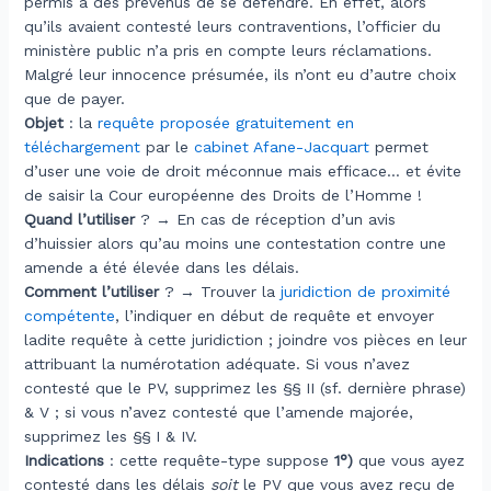
permis à des prévenus de se défendre. En effet, alors
qu’ils avaient contesté leurs contraventions, l’officier du
ministère public n’a pris en compte leurs réclamations.
Malgré leur innocence présumée, ils n’ont eu d’autre choix
que de payer.
Objet
: la
requête proposée gratuitement en
téléchargement
par le
cabinet Afane-Jacquart
permet
d’user une voie de droit méconnue mais efficace… et évite
de saisir la Cour européenne des Droits de l’Homme !
Quand l’utiliser
? → En cas de réception d’un avis
d’huissier alors qu’au moins une contestation contre une
amende a été élevée dans les délais.
Comment l’utiliser
? → Trouver la
juridiction de proximité
compétente
, l’indiquer en début de requête et envoyer
ladite requête à cette juridiction ; joindre vos pièces en leur
attribuant la numérotation adéquate. Si vous n’avez
contesté que le PV, supprimez les §§ II (sf. dernière phrase)
& V ; si vous n’avez contesté que l’amende majorée,
supprimez les §§ I & IV.
Indications
: cette requête-type suppose
1°)
que vous ayez
contesté dans les délais
soit
le PV que vous avez reçu de