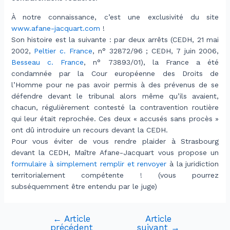
À notre connaissance, c’est une exclusivité du site
www.afane-jacquart.com
!
Son histoire est la suivante : par deux arrêts (CEDH, 21 mai
2002,
Peltier c. France
, n° 32872/96 ; CEDH, 7 juin 2006,
Besseau c. France
, n° 73893/01), la France a été
condamnée par la Cour européenne des Droits de
l’Homme pour ne pas avoir permis à des prévenus de se
défendre devant le tribunal alors même qu’ils avaient,
chacun, régulièrement contesté la contravention routière
qui leur était reprochée. Ces deux « accusés sans procès »
ont dû introduire un recours devant la CEDH.
Pour vous éviter de vous rendre plaider à Strasbourg
devant la CEDH, Maître Afane-Jacquart vous propose un
formulaire à simplement remplir et renvoyer
à la juridiction
territorialement compétente ! (vous pourrez
subséquemment être entendu par le juge)
←
Article
Article
Navigation
précédent
suivant
→