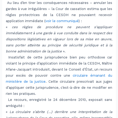
Au lieu d’en tirer les conséquences nécessaires – annuler les
gardes à vue irrégulières – la Cour de cassation estima que les
règles protectrices de la CESDH ne pouvaient recevoir
application immédiate (
voir le communiqué
) :
«
ces règles de procédure ne peuvent s’appliquer
immédiatement à une garde à vue conduite dans le respect des
dispositions législatives en vigueur lors de sa mise en œuvre,
sans porter atteinte au principe de sécurité juridique et à la
bonne administration de la justice
».
Insatisfait de cette jurisprudence bien peu orthodoxe car
violant le principe d’application immédiate de la CESDH, Maître
Afane-Jacquart introduisit, devant le Conseil d’État, un recours
pour excès de pouvoir contre une
circulaire émanant du
ministère de la justice
. Cette circulaire prescrivait aux juges
d’appliquer cette jurisprudence, c’est-à-dire de ne modifier en
rien les pratiques.
Le recours, enregistré le 24 décembre 2010, exposait sans
ambiguïté :
«
La circulaire s’abrite (…) derrière une interprétation de la
jurisprudence de la Cour de cassation, elle-même incompatible