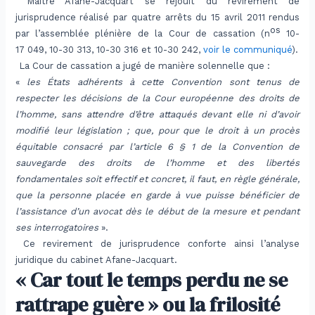
Maître Afane-Jacquart se réjouit du revirement de
jurisprudence réalisé par quatre arrêts du 15 avril 2011 rendus
os
par l’assemblée plénière de la Cour de cassation (n
10-
17 049, 10-30 313, 10-30 316 et 10-30 242,
voir le communiqué
).
La Cour de cassation a jugé de manière solennelle que :
«
les États adhérents à cette Convention sont tenus de
respecter les décisions de la Cour européenne des droits de
l’homme, sans attendre d’être attaqués devant elle ni d’avoir
modifié leur législation ; que, pour que le droit à un procès
équitable consacré par l’article 6 § 1 de la Convention de
sauvegarde des droits de l’homme et des libertés
fondamentales soit effectif et concret, il faut, en règle générale,
que la personne placée en garde à vue puisse bénéficier de
l’assistance d’un avocat dès le début de la mesure et pendant
ses interrogatoires
».
Ce revirement de jurisprudence conforte ainsi l’analyse
juridique du cabinet Afane-Jacquart.
« Car tout le temps perdu ne se
rattrape guère » ou la frilosité