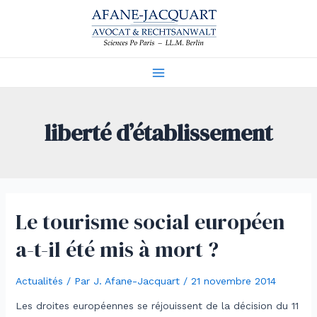
Aller
au
contenu
Main
Menu
liberté d’établissement
Le tourisme social européen
a-t-il été mis à mort ?
Actualités
/ Par
J. Afane-Jacquart
/
21 novembre 2014
Les droites européennes se réjouissent de la décision du 11