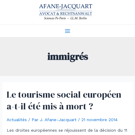
Aller
au
contenu
Main
Menu
immigrés
Le tourisme social européen
a-t-il été mis à mort ?
Actualités
/ Par
J. Afane-Jacquart
/
21 novembre 2014
Les droites européennes se réjouissent de la décision du 11