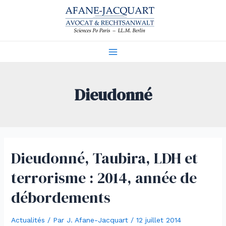
Aller
au
contenu
Main
Menu
Dieudonné
Dieudonné, Taubira, LDH et
terrorisme : 2014, année de
débordements
Actualités
/ Par
J. Afane-Jacquart
/
12 juillet 2014