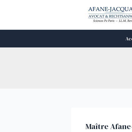
Aller
au
contenu
Ac
Maître Afane-