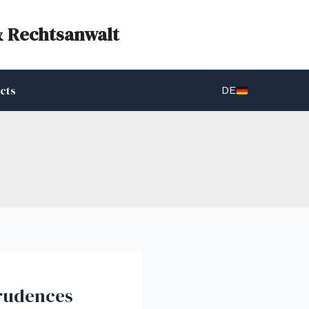
& Rechtsanwalt
cts
DE
prudences