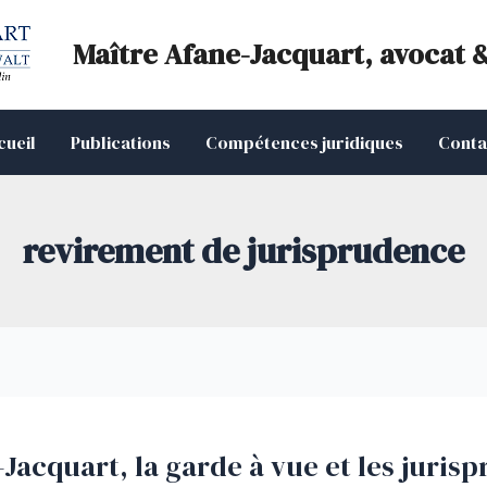
Maître Afane-Jacquart, avocat 
cueil
Publications
Compétences juridiques
Conta
revirement de jurisprudence
Jacquart, la garde à vue et les juris