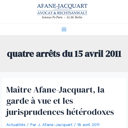
Aller
au
contenu
Main
Menu
quatre arrêts du 15 avril 2011
Maître Afane-Jacquart, la
garde à vue et les
jurisprudences hétérodoxes
Actualités
/ Par
J. Afane-Jacquart
/
18 avril 2011