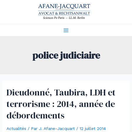
Aller
au
contenu
Main
Menu
police judiciaire
Dieudonné, Taubira, LDH et
terrorisme : 2014, année de
débordements
Actualités
/ Par
J. Afane-Jacquart
/
12 juillet 2014