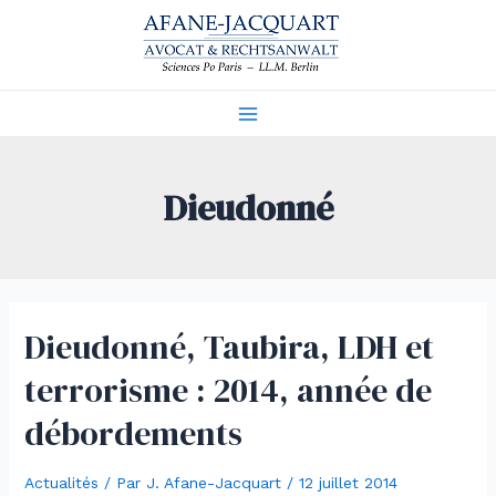
Aller
au
contenu
Main
Menu
Dieudonné
Dieudonné, Taubira, LDH et
terrorisme : 2014, année de
débordements
Actualités
/ Par
J. Afane-Jacquart
/
12 juillet 2014