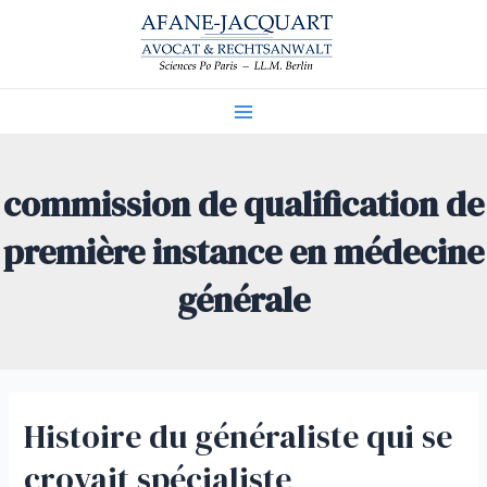
Aller
au
contenu
Main
Menu
commission de qualification de
première instance en médecine
générale
Histoire du généraliste qui se
croyait spécialiste