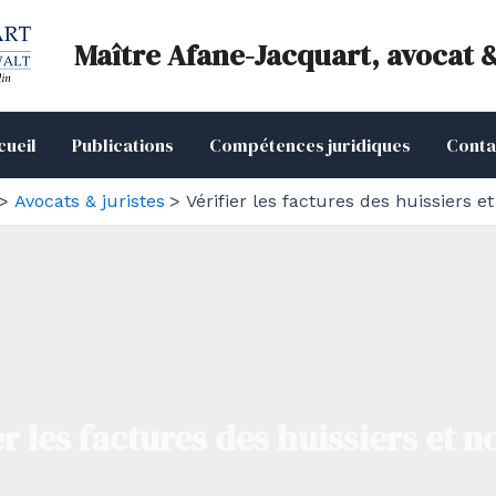
Maître Afane-Jacquart, avocat 
cueil
Publications
Compétences juridiques
Conta
Avocats & juristes
Vérifier les factures des huissiers et
er les factures des huissiers et n