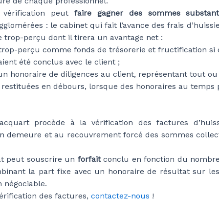
ure de chaque professionnel.
 vérification peut
faire gagner des sommes substanti
gglomérées : le cabinet qui fait l’avance des frais d’huiss
e trop-perçu dont il tirera un avantage net :
 trop-perçu comme fonds de trésorerie et fructification si
aient été conclus avec le client ;
’un honoraire de diligences au client, représentant tout 
 restituées en débours, lorsque des honoraires au temps 
acquart procède à la vérification des factures d’huiss
 en demeure et au recouvrement forcé des sommes collect
at peut souscrire un
forfait
conclu en fonction du nombre d
inant la part fixe avec un honoraire de résultat sur l
n négociable.
érification des factures,
contactez-nous
!