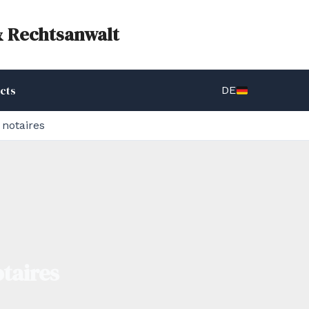
& Rechtsanwalt
cts
DE
 notaires
otaires