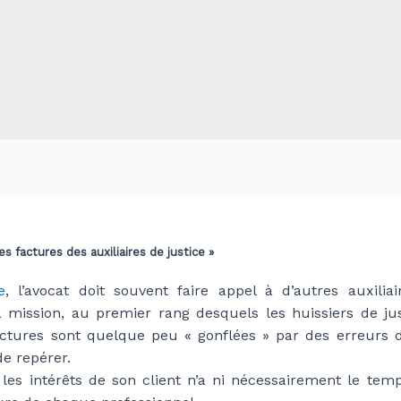
des factures des auxiliaires de justice »
e
, l’avocat doit souvent faire appel à d’autres auxilia
 mission, au premier rang desquels les huissiers de just
actures sont quelque peu « gonflées » par des erreurs d
e repérer.
 les intérêts de son client n’a ni nécessairement le tem