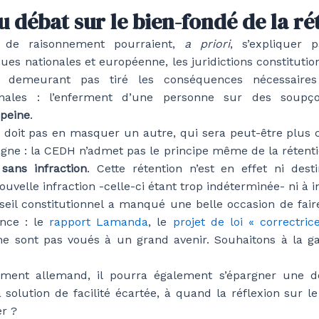
du débat sur le bien-fondé de la ré
s de raisonnement pourraient,
a priori
, s’expliquer 
iques nationales et européenne, les juridictions constituti
u demeurant pas tiré les conséquences nécessaire
tionales : l’enferment d’une personne sur des soupç
 peine
.
doit pas en masquer un autre, qui sera peut-être plus 
agne : la CEDH n’admet pas le principe même de la rétent
sans infraction
. Cette rétention n’est en effet ni des
velle infraction -celle-ci étant trop indéterminée- ni à i
nseil constitutionnel a manqué une belle occasion de faire
nce : le
rapport Lamanda
, le
projet de loi « correctric
 ne sont pas voués à un grand avenir. Souhaitons à la
ment allemand, il pourra également s’épargner une d
a solution de facilité écartée, à quand la réflexion sur l
er ?