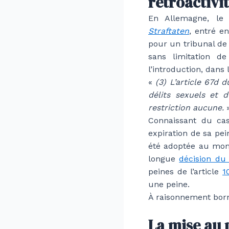
rétroactivi
En Allemagne, l
Straftaten
, entré en
pour un tribunal de
sans limitation d
l’introduction, dans l
«
(3) L’article 67d 
délits sexuels et d
restriction aucune.
Connaissant du ca
expiration de sa pei
été adoptée au mom
longue
décision du 
peines de l’article
1
une peine.
À raisonnement borné
La mise au 