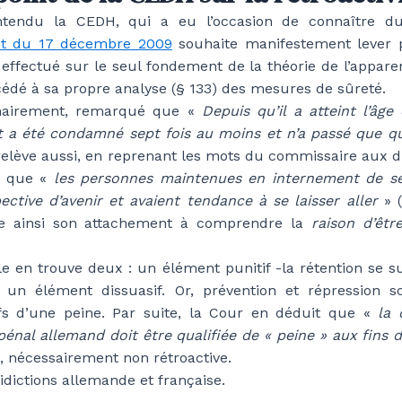
entendu la CEDH, qui a eu l’occasion de connaître
êt du 17 décembre 2009
souhaite manifestement lever 
effectué sur le seul fondement de la théorie de l’appar
cédé à sa propre analyse (§ 133) des mesures de sûreté.
inairement, remarqué que «
Depuis qu’il a atteint l’âge
t a été condamné sept fois au moins et n’a passé que 
e relève aussi, en reprenant les mots du commissaire aux 
e, que «
les personnes maintenues en internement de sé
ective d’avenir et avaient tendance à se laisser aller
» (
 ainsi son attachement à comprendre la
raison d’êtr
lle en trouve deux : un élément punitif -la rétention se 
 un élément dissuasif. Or, prévention et répression s
ifs d’une peine. Par suite, la Cour en déduit que «
la 
énal allemand doit être qualifiée de « peine » aux fins de 
), nécessairement non rétroactive.
ridictions allemande et française.