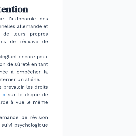
tention
par l’autonomie des
onnelles allemande et
s de leurs propres
ons de récidive de
cinglant encore pour
ion de sûreté en tant
tinée à empêcher la
nterner un aliéné.
 prévaloir les droits
e »
sur le risque de
 garde à vue le même
emande de révision
e suivi psychologique