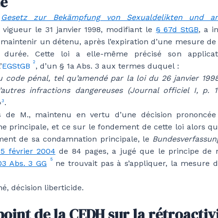
té
e
Gesetz zur Bekämpfung von Sexualdelikten und an
 vigueur le 31 janvier 1998, modifiant le
§ 67d StGB
, a i
 maintenir un détenu, après l’expiration d’une mesure de 
e durée. Cette loi a elle-même précisé son applicati
2
’
EGStGB
, d’un § 1a Abs. 3 aux termes duquel :
du code pénal, tel qu’amendé par la loi du 26 janvier 199
’autres infractions dangereuses (Journal officiel I, p. 1
»
.
3
s de M., maintenu en vertu d’une décision prononcée
ne principale, et ce sur le fondement de cette loi alors que
ent de sa condamnation principale, le
Bundesverfassun
5 février 2004
de 84 pages, a jugé que le principe de n
5
03 Abs. 3 GG
ne trouvait pas à s’appliquer, la mesure d
, décision liberticide.
point de la CEDH sur la rétroactiv