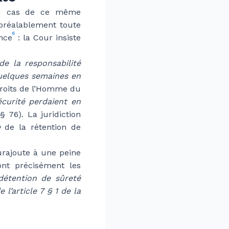
 du cas de ce même
préalablement toute
6
ence
: la Cour insiste
 de la responsabilité
quelques semaines en
droits de l’Homme du
curité perdaient en
§ 76). La juridiction
e
de la rétention de
surajoute à une peine
ont précisément les
détention de sûreté
l’article 7 § 1 de la