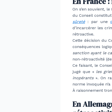
En France :
On s’en souvient, le
du Conseil constitut
sûreté
: par une
d’incarcérer les cri
rétroactive.
Cette décision du C
conséquences logiqu
sanction ayant le c
non-rétroactivité (de
Ce faisant, le Conse
jugé que «
les gri
inopérants
». On ra
norme invoquée n’a 
À raisonnement tron
En Allemagn