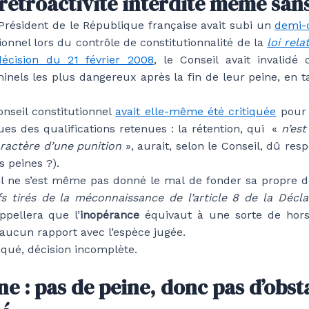
 rétroactivité interdite même san
 Président de le République française avait subi un
demi-
ionnel lors du contrôle de constitutionnalité de la
loi rela
décision du 21 février 2008
, le Conseil avait invalidé 
minels les plus dangereux après la fin de leur peine, en ta
onseil constitutionnel
avait elle-même été critiquée
pour n
es des qualifications retenues : la rétention, qui «
n’est
aractère d’une punition
», aurait, selon le Conseil, dû res
s peines ?).
il ne s’est même pas donné le mal de fonder sa propre déc
efs tirés de la méconnaissance de l’article 8 de la Décl
ppellera que l’
inopérance
équivaut à une sorte de hors 
aucun rapport avec l’espèce jugée.
qué, décision incomplète.
e : pas de peine, donc pas d’obsta