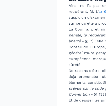
Ainsi ne l’a pas 
requérant, M. L’
arr
suspicion d’examen 
sur ce qu’elle a pro
La Cour a, prélim
pénale, le requéran
liberté
» (§ 7) ; ell
Conseil de l’Europ
général toute persp
européenne marque
sûreté.
De raisons d’être, e
déjà prononcée- et
éléments constitut
prévue par le code p
Convention
» (§ 133
Et de déjuger les ju