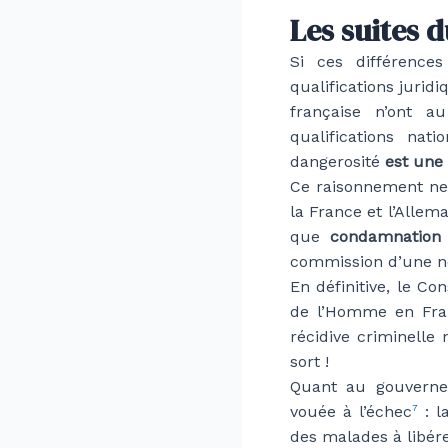
Les suites 
Si ces différence
qualifications jurid
française n’ont a
qualifications na
dangerosité
est une
Ce raisonnement ne 
la France et l’Allem
que
condamnation 
commission d’une nou
En définitive, le Co
de l’Homme en Fra
récidive criminelle
sort !
Quant au gouverne
vouée à l’échec
: l
7
des malades à libér