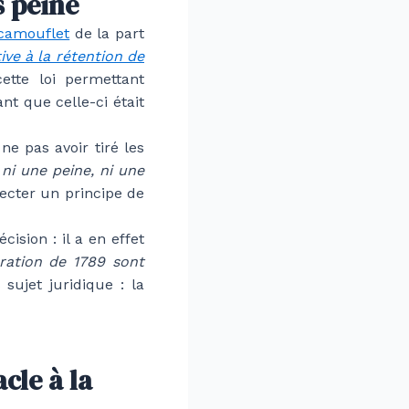
s peine
camouflet
de la part
tive à la rétention de
cette loi permettant
nt que celle-ci était
e pas avoir tiré les
 ni une peine, ni une
pecter un principe de
ision : il a en effet
aration de 1789 sont
sujet juridique : la
cle à la