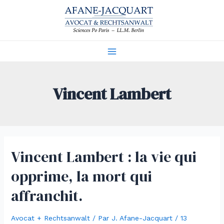
Aller
au
contenu
Main
Menu
Vincent Lambert
Vincent Lambert : la vie qui
opprime, la mort qui
affranchit.
Avocat + Rechtsanwalt
/ Par
J. Afane-Jacquart
/
13