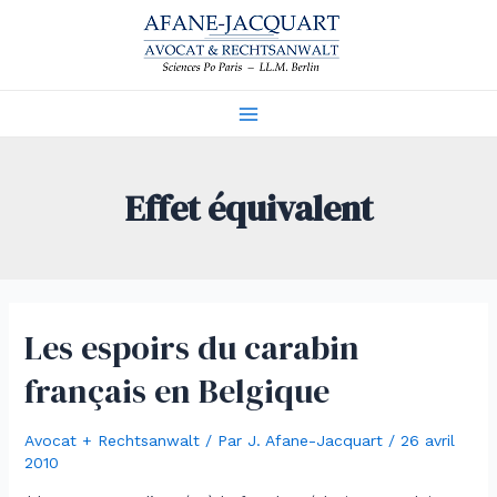
Aller
au
contenu
Main
Menu
Effet équivalent
Les espoirs du carabin
français en Belgique
Avocat + Rechtsanwalt
/ Par
J. Afane-Jacquart
/
26 avril
2010