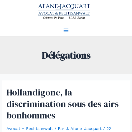
Aller
au
contenu
Main
Menu
Délégations
Hollandigone, la
discrimination sous des airs
bonhommes
Avocat + Rechtsanwalt
/ Par
J. Afane-Jacquart
/
22