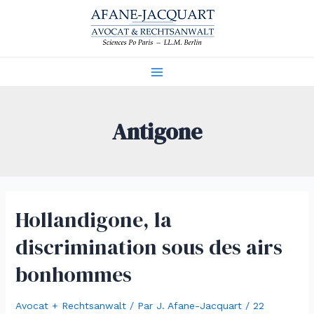
Aller
au
contenu
Main
Menu
Antigone
Hollandigone, la
discrimination sous des airs
bonhommes
Avocat + Rechtsanwalt
/ Par
J. Afane-Jacquart
/
22