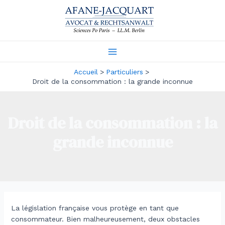
Aller
au
contenu
Main
Accueil
Particuliers
Menu
Droit de la consommation : la grande inconnue
Droit de la consommation : la
grande inconnue
La législation française vous protège en tant que
consommateur. Bien malheureusement, deux obstacles