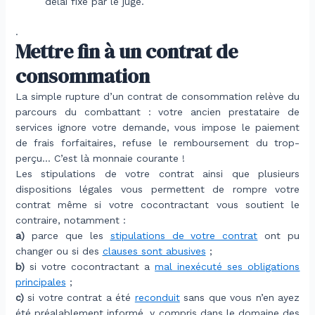
délai fixé par le juge.
.
Mettre fin à un contrat de
consommation
La simple rupture d’un contrat de consommation relève du
parcours du combattant : votre ancien prestataire de
services ignore votre demande, vous impose le paiement
de frais forfaitaires, refuse le remboursement du trop-
perçu… C’est là monnaie courante !
Les stipulations de votre contrat ainsi que plusieurs
dispositions légales vous permettent de rompre votre
contrat même si votre cocontractant vous soutient le
contraire, notamment :
a)
parce que les
stipulations de votre contrat
ont pu
changer ou si des
clauses sont abusives
;
b)
si votre cocontractant a
mal inexécuté ses obligations
principales
;
c)
si votre contrat a été
reconduit
sans que vous n’en ayez
été préalablement informé, y compris dans le domaine des